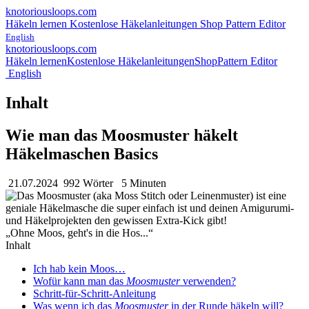
knotoriousloops.com
Häkeln lernen
Kostenlose Häkelanleitungen
Shop
Pattern Editor
English
knotoriousloops.com
Häkeln lernen
Kostenlose Häkelanleitungen
Shop
Pattern Editor
English
Inhalt
Wie man das Moosmuster häkelt
Häkelmaschen Basics
21.07.2024
992 Wörter
5 Minuten
Ohne Moos, geht's in die Hos...
Inhalt
Ich hab kein Moos…
Wofür kann man das
Moosmuster
verwenden?
Schritt-für-Schritt-Anleitung
Was wenn ich das
Moosmuster
in der Runde häkeln will?