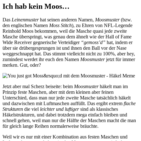
Ich hab kein Moos…
Das
Leinenmuster
hat seinen anderen Namen,
Moosmuster
(bzw.
den englischen Namen
Moss Stitch
), zu Ehren von NFL-Legende
Reinhold Moos bekommen, weil die Masche quasi jede zweite
Masche überspringt, was genau dem ähnelt wie der Hall of Fame
Wide Receiver gegnerische Verteidiger
“gemoss’d”
hat, indem er
über sie drübergesprungen ist und ihnen den Ball vor der Nase
weggeschnappt hat. Das stimmt vielleicht nicht zu 100%, aber hey,
zumindest werdet ihr euch den Namen
Moosmuster
jetzt für immer
merken. Gut, oder?
Jetzt aber mal Scherz beiseite: beim
Moosmuster
häkelt man im
Prinzip feste Maschen, aber mit dem kleinen aber feinen
Unterschied, dass man nur jede zweite Masche tatsächlich häkelt
und dazwischen mit Luftmaschen auffüllt. Das ergibt extrem
flache
Strukturen
die viel
leichter und luftiger
sind als klassisches
Häkelstrukturen, und dabei trotzdem mega einfach bleiben und
schnell gehen, weil man nur die Hälfte der Maschen macht die man
für gleich lange Reihen normalerweise bräuchte.
Weil wir es nur mit einer Kombination aus festen Maschen und