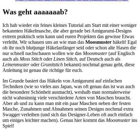
Was geht aaaaaaab?
Ich hab wieder ein feines kleines Tutorial am Start mit einer weniger
bekannten Häkelmasche, die aber gerade bei Amigurumi-Designs
extrem praktisch sein kann und euren Projekten das gewisse Etwas
verleiht. Wir schauen uns an wie man das
Moosmuster
häkelt! Egal
ob ihr noch blutjunge Häkelanfänger seid oder schon alte Hasen die
nur schnell nachschauen wollen wie das
Moosmuster
(auf Englisch
auch als
Moss Stitch
oder
Linen Stitch
, auf Deutsch auch als
Leinenmuster
oder
Granitstich
bekannt) nochmal genau geht, diese
Anleitung ist genau die richtige für euch.
Im Grunde basiert das Häkeln von Amigurumi auf einfachen
Techniken (wie so vieles aus Japan, was oft genau das ist was auch
die besondere Schönheit ausmacht), weshalb man normalerweise
nicht wahnsinnig viele verschiedene Arten von Maschen braucht.
Aber ab und zu kann man mit ein paar Maschen neben der festen
Masche, Zunahmen und Abnahmen seinen Designs nochmal extra
Swagger verleihen (und sich das Designer-Leben oft auch einfach
um einiges leichter machen). Genau hier kommt das
Moosmuster
ins
Spiel!